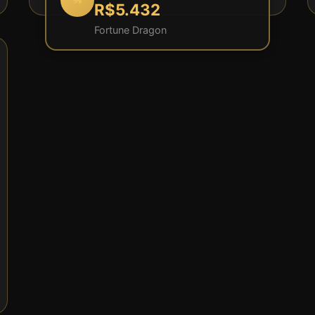
R$5.432
Fortune Dragon