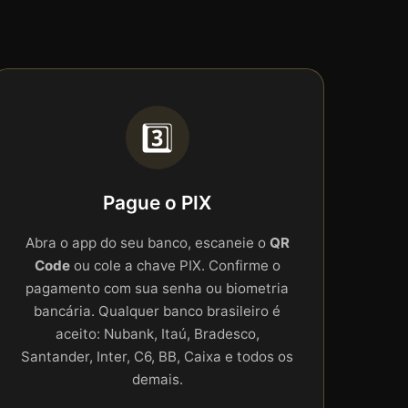
3️⃣
Pague o PIX
Abra o app do seu banco, escaneie o
QR
Code
ou cole a chave PIX. Confirme o
pagamento com sua senha ou biometria
bancária. Qualquer banco brasileiro é
aceito: Nubank, Itaú, Bradesco,
Santander, Inter, C6, BB, Caixa e todos os
demais.