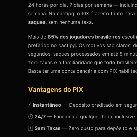
24 horas por dia, 7 dias por semana — incluind
semana. No cactipg, o PIX é aceito tanto para
saques
, sem nenhuma taxa.
Mais de
85% dos jogadores brasileiros
escolh
preferido no cactipg. Os motivos são claros: 
segundos, saques processados em até 5 minuto
zero taxas e a familiaridade que todo brasilei
Basta ter uma conta bancária com PIX habilit
Vantagens do PIX
⚡
Instantâneo
— Depósito creditado em segu
🕐
24/7
— Funciona a qualquer hora, inclusive 
🆓
Sem Taxas
— Zero custo para depósito e s