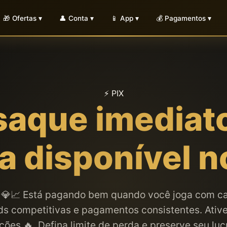
🎁 Ofertas ▾
👤 Conta ▾
📱 App ▾
💰 Pagamentos ▾
⚡ PIX
saque imediato
a disponível n
 💎📈 Está pagando bem quando você joga com 
ds competitivas e pagamentos consistentes. Ative
ões 🔥. Defina limite de perda e preserve seu lucro