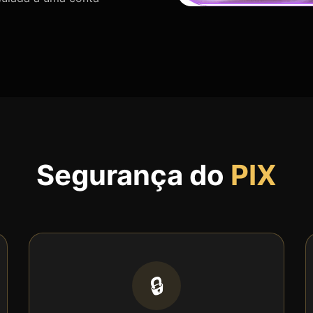
Segurança do
PIX
🔒