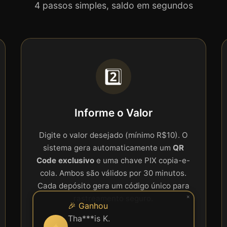
4 passos simples, saldo em segundos
2️⃣
Informe o Valor
Digite o valor desejado (mínimo R$10). O
sistema gera automaticamente um
QR
Code exclusivo
e uma chave PIX copia-e-
cola. Ambos são válidos por 30 minutos.
Cada depósito gera um código único para
×
rastreamento seguro.
🎉 Ganhou
Tha***is K.
🐲