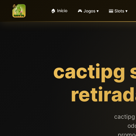
🏠 Início
🎮 Jogos ▾
🎰 Slots ▾
cactipg 
retirad
cactipg
od
promoç