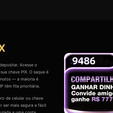
IX
depositar. Acesse o
e sua chave PIX. O saque é
inutos — a maioria é
êm fila prioritária.
ro de celular ou chave
 ser mais segura e fácil
nculada a uma conta