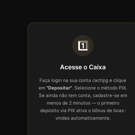
1️⃣
Acesse o Caixa
Faça login na sua conta cactipg e clique
em
"Depositar"
. Selecione o método PIX.
Se ainda não tem conta, cadastre-se em
menos de 2 minutos — o primeiro
depósito via PIX ativa o bônus de boas-
vindas automaticamente.